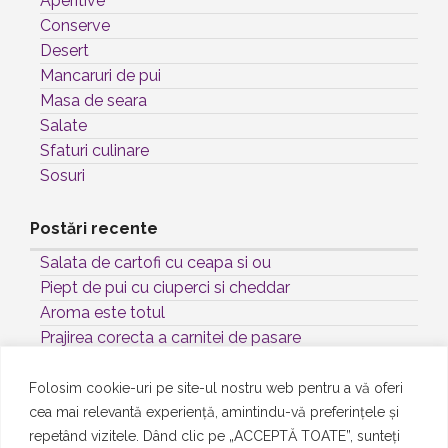
Aperitive
Conserve
Desert
Mancaruri de pui
Masa de seara
Salate
Sfaturi culinare
Sosuri
Postări recente
Salata de cartofi cu ceapa si ou
Piept de pui cu ciuperci si cheddar
Aroma este totul
Prajirea corecta a carnitei de pasare
Sos rece Maioneza cu Curry
Folosim cookie-uri pe site-ul nostru web pentru a vă oferi
cea mai relevantă experiență, amintindu-vă preferințele și
Etichete
repetând vizitele. Dând clic pe „ACCEPTĂ TOATE”, sunteți