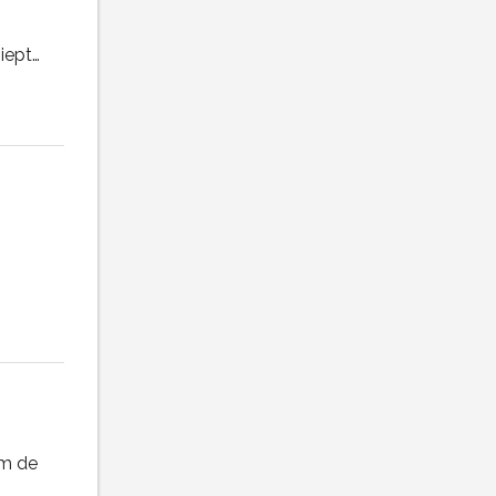
piept…
am de