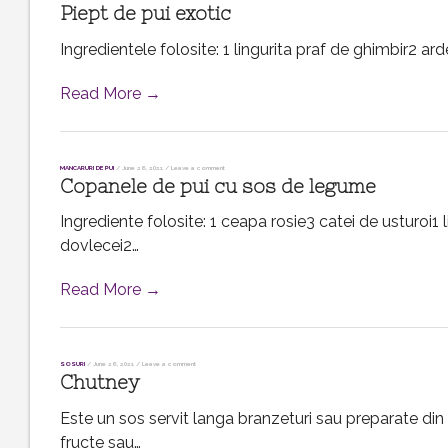
Piept de pui exotic
Ingredientele folosite: 1 lingurita praf de ghimbir2 arde
Read More →
MANCARURI DE PUI
/
June 26, 2021
/
Leave a comment
Copanele de pui cu sos de legume
Ingrediente folosite: 1 ceapa rosie3 catei de usturoi1 
dovlecei2…
Read More →
SOSURI
/
June 26, 2021
/
Leave a comment
Chutney
Este un sos servit langa branzeturi sau preparate di
fructe sau…