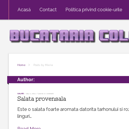
Skip to content
Acasă
Contact
Politica privind cookie-urile
Home
Posts by Maria
Author:
Maria
SALATE
/
July 2, 2021
/
Leave a comment
Salata provensala
Este o salata foarte aromata datorita tarhonului si roz
linguri…
Read More →