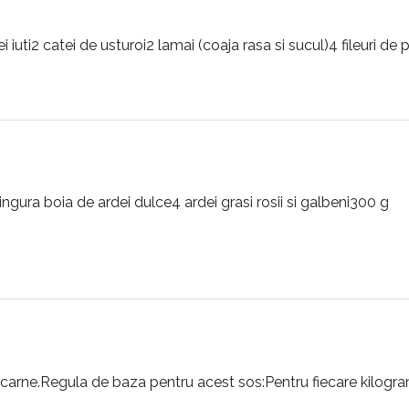
i iuti2 catei de usturoi2 lamai (coaja rasa si sucul)4 fileuri de 
lingura boia de ardei dulce4 ardei grasi rosii si galbeni300 g
n carne.Regula de baza pentru acest sos:Pentru fiecare kilogr