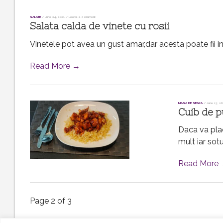
SALATE
/
June 24, 2021
/
Leave a comment
Salata calda de vinete cu rosii
Vinetele pot avea un gust amar,dar acesta poate fii inm
Read More →
MASA DE SEARA
/
June 17, 20
Cuib de p
Daca va plac
mult iar sot
Read More
Page 2 of 3