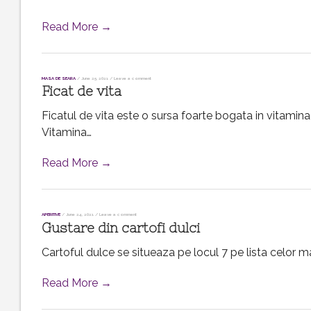
Read More →
MASA DE SEARA
/
June 25, 2021
/
Leave a comment
Ficat de vita
Ficatul de vita este o sursa foarte bogata in vitamina
Vitamina…
Read More →
APERITIVE
/
June 24, 2021
/
Leave a comment
Gustare din cartofi dulci
Cartoful dulce se situeaza pe locul 7 pe lista celor mai
Read More →