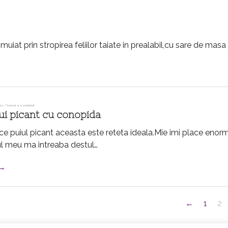
uiat prin stropirea feliilor taiate in prealabil,cu sare de masa 
21
/
Leave a comment
ui picant cu conopida
e puiul picant aceasta este reteta ideala.Mie imi place enor
ul meu ma intreaba destul…
 →
←
1
2