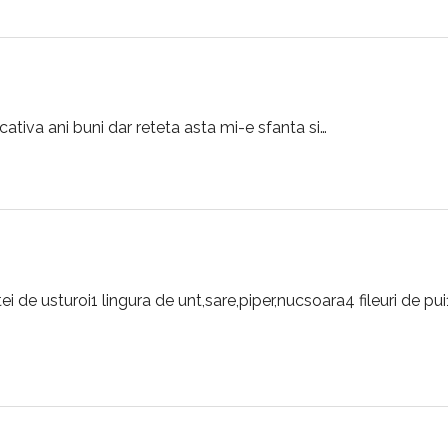
ativa ani buni dar reteta asta mi-e sfanta si…
 de usturoi1 lingura de unt,sare,piper,nucsoara4 fileuri de pu