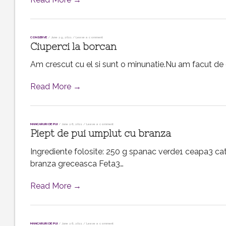
CONSERVE
/
June 29, 2021
/
Leave a comment
Ciuperci la borcan
Am crescut cu el si sunt o minunatie.Nu am facut de c
Read More →
MANCARURI DE PUI
/
June 26, 2021
/
Leave a comment
Piept de pui umplut cu branza
Ingrediente folosite: 250 g spanac verde1 ceapa3 catei
branza greceasca Feta3…
Read More →
MANCARURI DE PUI
/
June 26, 2021
/
Leave a comment