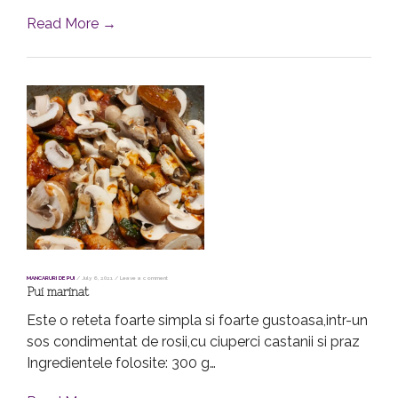
Read More →
MANCARURI DE PUI
/
July 6, 2021
/
Leave a comment
Pui marinat
Este o reteta foarte simpla si foarte gustoasa,intr-un
sos condimentat de rosii,cu ciuperci castanii si praz
Ingredientele folosite: 300 g…