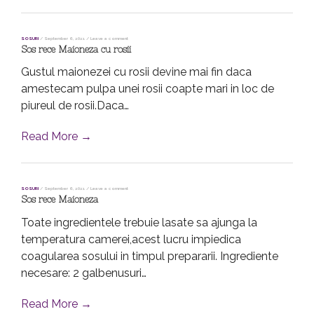
SOSURI
/
September 6, 2021
/
Leave a comment
Sos rece Maioneza cu rosii
Gustul maionezei cu rosii devine mai fin daca
amestecam pulpa unei rosii coapte mari in loc de
piureul de rosii.Daca…
Read More →
SOSURI
/
September 6, 2021
/
Leave a comment
Sos rece Maioneza
Toate ingredientele trebuie lasate sa ajunga la
temperatura camerei,acest lucru impiedica
coagularea sosului in timpul prepararii. Ingrediente
necesare: 2 galbenusuri…
Read More →