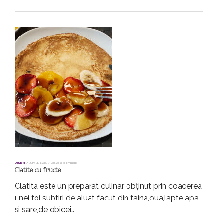
DESERT
/
July 11, 2021
/
Leave a comment
Clatite cu fructe
Clatita este un preparat culinar obținut prin coacerea
unei foi subtiri de aluat facut din faina,oua,lapte apa
si sare,de obicei…