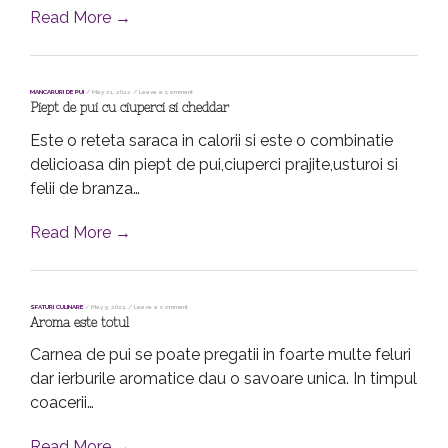
Read More →
MANCARURI DE PUI
/
May 21, 2022
/
Leave a comment
Piept de pui cu ciuperci si cheddar
Este o reteta saraca in calorii si este o combinatie
delicioasa din piept de pui,ciuperci prajite,usturoi si
felii de branza…
Read More →
SFATURI CULINARE
/
May 5, 2022
/
Leave a comment
Aroma este totul
Carnea de pui se poate pregatii in foarte multe feluri
dar ierburile aromatice dau o savoare unica. In timpul
coacerii…
Read More →