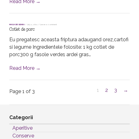
Read More →
MASA DE SEARA
/
July 2, 2021
/
Leave a comment
Cotlet de porc
Eu pregatesc aceasta friptura adaugand orez,cartofi
si legume Ingredientele folosite: 1 kg cotlet de
porc300 g fasole verde1 ardei gras…
Read More →
1
2
3
→
Page 1 of 3
Categorii
Aperitive
Conserve