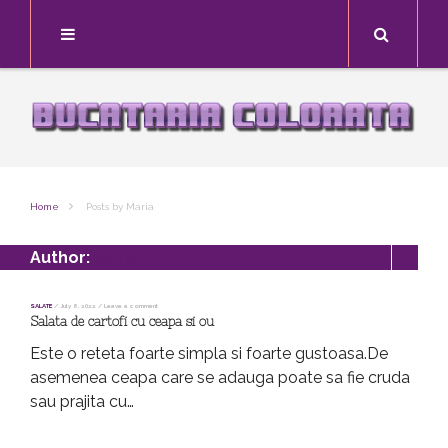
Search
Home
Posts by Maria
Author:
Maria
SALATE
/
July 8, 2022
/
Leave a comment
Salata de cartofi cu ceapa si ou
Este o reteta foarte simpla si foarte gustoasa.De
asemenea ceapa care se adauga poate sa fie cruda
sau prajita cu…