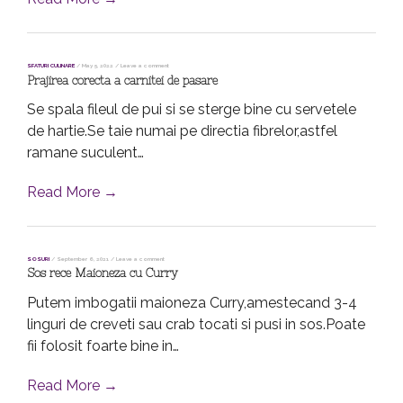
SFATURI CULINARE
/
May 5, 2022
/
Leave a comment
Prajirea corecta a carnitei de pasare
Se spala fileul de pui si se sterge bine cu servetele
de hartie.Se taie numai pe directia fibrelor,astfel
ramane suculent…
Read More →
SOSURI
/
September 6, 2021
/
Leave a comment
Sos rece Maioneza cu Curry
Putem imbogatii maioneza Curry,amestecand 3-4
linguri de creveti sau crab tocati si pusi in sos.Poate
fii folosit foarte bine in…
Read More →