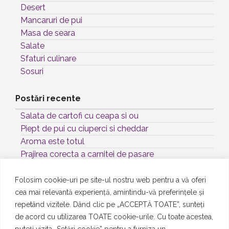
Desert
Mancaruri de pui
Masa de seara
Salate
Sfaturi culinare
Sosuri
Postări recente
Salata de cartofi cu ceapa si ou
Piept de pui cu ciuperci si cheddar
Aroma este totul
Prajirea corecta a carnitei de pasare
Sos rece Maioneza cu Curry
Folosim cookie-uri pe site-ul nostru web pentru a vă oferi
cea mai relevantă experiență, amintindu-vă preferințele și
Etichete
repetând vizitele. Dând clic pe „ACCEPTĂ TOATE”, sunteți
de acord cu utilizarea TOATE cookie-urile. Cu toate acestea,
ceapa
puteți vizita „Setări cookie” pentru a furniza un